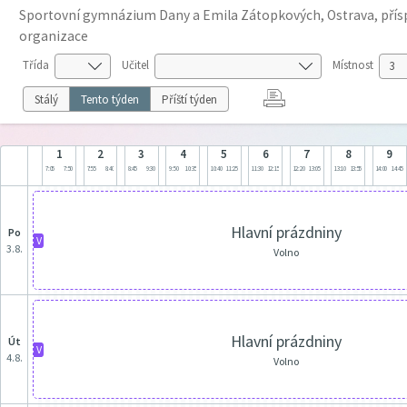
Sportovní gymnázium Dany a Emila Zátopkových, Ostrava, pří
organizace
Třída
Učitel
Místnost
Stálý
Tento týden
Příští týden
1
2
3
4
5
6
7
8
9
7:05
7:50
7:55
8:40
8:45
9:30
9:50
10:35
10:40
11:25
11:30
12:15
12:20
13:05
13:10
13:55
14:00
14:45
Hlavní prázdniny
po
V
3.8.
Volno
Hlavní prázdniny
út
V
4.8.
Volno