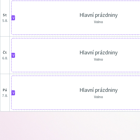
Hlavní prázdniny
st
V
5.8.
Volno
Hlavní prázdniny
čt
V
6.8.
Volno
Hlavní prázdniny
pá
V
7.8.
Volno