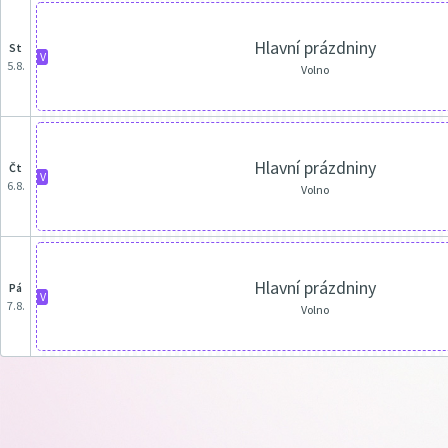
Hlavní prázdniny
st
V
5.8.
Volno
Hlavní prázdniny
čt
V
6.8.
Volno
Hlavní prázdniny
pá
V
7.8.
Volno