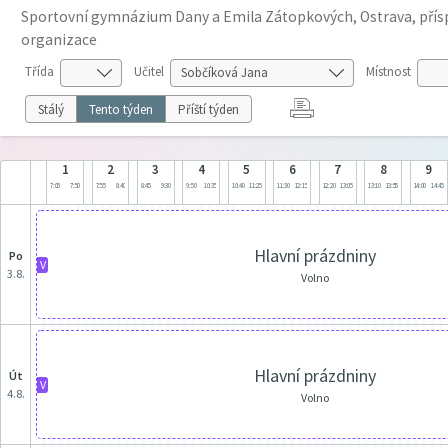
Sportovní gymnázium Dany a Emila Zátopkových, Ostrava, pří
organizace
Třída
Učitel
Místnost
Stálý
Tento týden
Příští týden
1
2
3
4
5
6
7
8
9
7:05
7:50
7:55
8:40
8:45
9:30
9:50
10:35
10:40
11:25
11:30
12:15
12:20
13:05
13:10
13:55
14:00
14:45
Hlavní prázdniny
po
V
3.8.
Volno
Hlavní prázdniny
út
V
4.8.
Volno