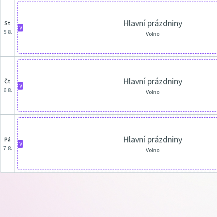
Hlavní prázdniny
st
V
5.8.
Volno
Hlavní prázdniny
čt
V
6.8.
Volno
Hlavní prázdniny
pá
V
7.8.
Volno