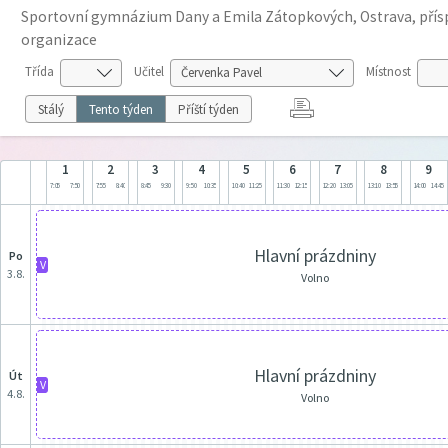
Sportovní gymnázium Dany a Emila Zátopkových, Ostrava, pří
organizace
Třída
Učitel
Místnost
Stálý
Tento týden
Příští týden
1
2
3
4
5
6
7
8
9
7:05
7:50
7:55
8:40
8:45
9:30
9:50
10:35
10:40
11:25
11:30
12:15
12:20
13:05
13:10
13:55
14:00
14:45
Hlavní prázdniny
po
V
3.8.
Volno
Hlavní prázdniny
út
V
4.8.
Volno