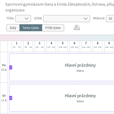
Sportovní gymnázium Dany a Emila Zátopkových, Ostrava, pří
organizace
Třída
Učitel
Místnost
Stálý
Tento týden
Příští týden
1
2
3
4
5
6
7
8
9
7:05
7:50
7:55
8:40
8:45
9:30
9:50
10:35
10:40
11:25
11:30
12:15
12:20
13:05
13:10
13:55
14:00
14:45
Hlavní prázdniny
po
V
10.8.
Volno
Hlavní prázdniny
út
V
11.8.
Volno