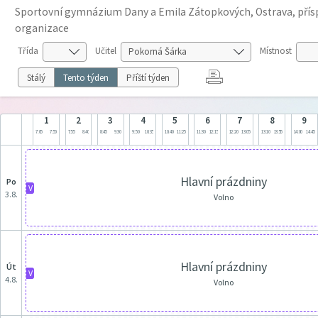
Sportovní gymnázium Dany a Emila Zátopkových, Ostrava, pří
organizace
Třída
Učitel
Místnost
Stálý
Tento týden
Příští týden
1
2
3
4
5
6
7
8
9
7:05
7:50
7:55
8:40
8:45
9:30
9:50
10:35
10:40
11:25
11:30
12:15
12:20
13:05
13:10
13:55
14:00
14:45
Hlavní prázdniny
po
V
3.8.
Volno
Hlavní prázdniny
út
V
4.8.
Volno