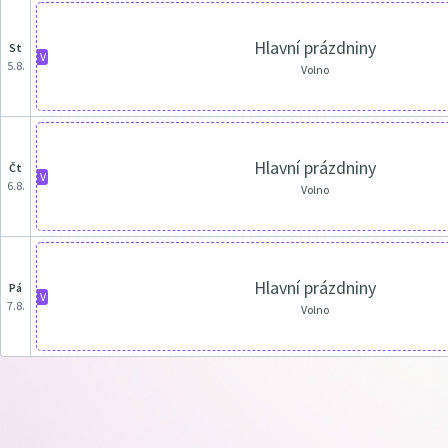
Hlavní prázdniny
st
V
5.8.
Volno
Hlavní prázdniny
čt
V
6.8.
Volno
Hlavní prázdniny
pá
V
7.8.
Volno