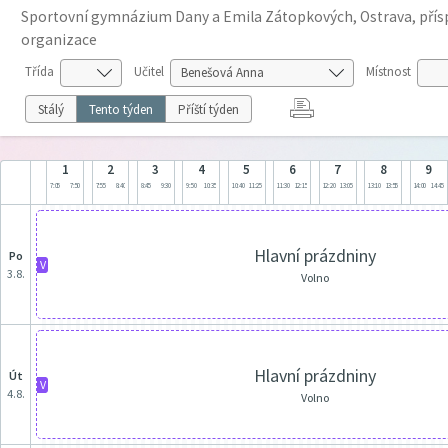
Sportovní gymnázium Dany a Emila Zátopkových, Ostrava, pří
organizace
Třída
Učitel
Místnost
Stálý
Tento týden
Příští týden
1
2
3
4
5
6
7
8
9
7:05
7:50
7:55
8:40
8:45
9:30
9:50
10:35
10:40
11:25
11:30
12:15
12:20
13:05
13:10
13:55
14:00
14:45
Hlavní prázdniny
po
V
3.8.
Volno
Hlavní prázdniny
út
V
4.8.
Volno