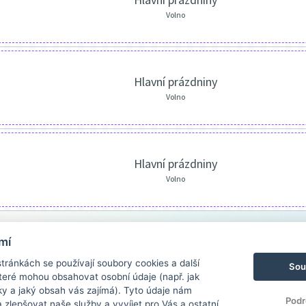
Volno
Hlavní prázdniny
Volno
Hlavní prázdniny
Volno
mí
ránkách se používají soubory cookies a další
Sou
 které mohou obsahovat osobní údaje (např. jak
ky a jaký obsah vás zajímá). Tyto údaje nám
Podr
zlepšovat naše služby a vyvíjet pro Vás a ostatní