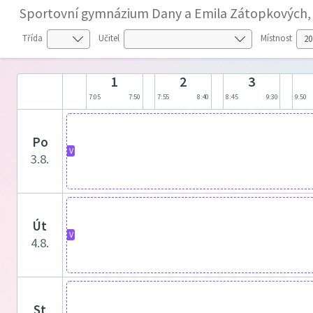
Sportovní gymnázium Dany a Emila Zátopkových, 
Třída
Učitel
Místnost
1
2
3
7:05
7:50
7:55
8:40
8:45
9:30
9:50
po
V
3.8.
út
V
4.8.
st