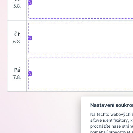
V
5.8.
čt
V
6.8.
pá
V
7.8.
Nastavení soukro
Na těchto webových st
síťové identifikátory,
procházíte naše strán
pomáhají provozovat a 