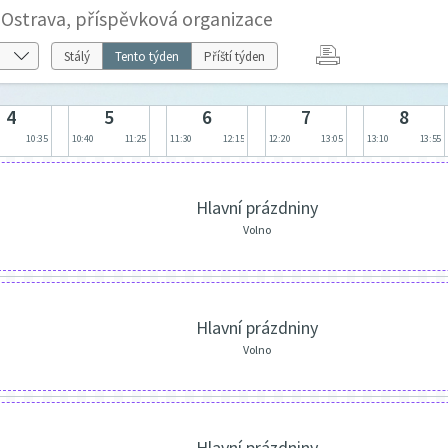
Ostrava, příspěvková organizace
Stálý
Tento týden
Příští týden
4
5
6
7
8
10:35
10:40
11:25
11:30
12:15
12:20
13:05
13:10
13:55
Hlavní prázdniny
Volno
Hlavní prázdniny
Volno
Hlavní prázdniny