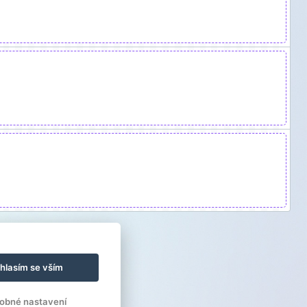
hlasím se vším
obné nastavení