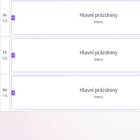
Hlavní prázdniny
st
V
5.8.
Volno
Hlavní prázdniny
čt
V
6.8.
Volno
Hlavní prázdniny
pá
V
7.8.
Volno