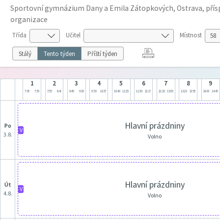
Sportovní gymnázium Dany a Emila Zátopkových, Ostrava, pří
organizace
Třída
Učitel
Místnost
Stálý
Tento týden
Příští týden
1
2
3
4
5
6
7
8
9
7:05
7:50
7:55
8:40
8:45
9:30
9:50
10:35
10:40
11:25
11:30
12:15
12:20
13:05
13:10
13:55
14:00
14:45
Hlavní prázdniny
po
V
3.8.
Volno
Hlavní prázdniny
út
V
4.8.
Volno