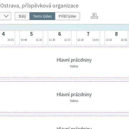
Ostrava, příspěvková organizace
Stálý
Tento týden
Příští týden
4
5
6
7
8
10:35
10:40
11:25
11:30
12:15
12:20
13:05
13:10
13:55
Hlavní prázdniny
Volno
Hlavní prázdniny
Volno
Hlavní prázdniny