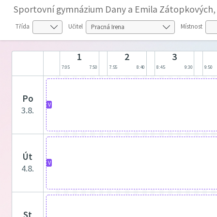
Sportovní gymnázium Dany a Emila Zátopkových, 
Třída
Učitel
Místnost
1
2
3
7:05
7:50
7:55
8:40
8:45
9:30
9:50
po
V
3.8.
út
V
4.8.
st