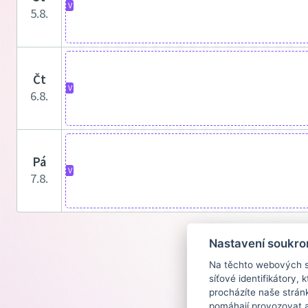
V
5.8.
čt
V
6.8.
pá
V
7.8.
Nastavení soukro
Na těchto webových st
síťové identifikátory,
procházíte naše strán
pomáhají provozovat a 