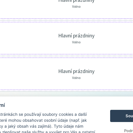
Volno
Hlavní prázdniny
Volno
Hlavní prázdniny
Volno
mí
ránkách se používají soubory cookies a další
Sou
 které mohou obsahovat osobní údaje (např. jak
ky a jaký obsah vás zajímá). Tyto údaje nám
Podr
zlepšovat naše služby a vyvíjet pro Vás a ostatní