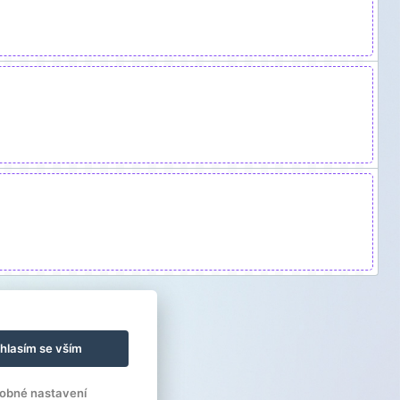
hlasím se vším
obné nastavení