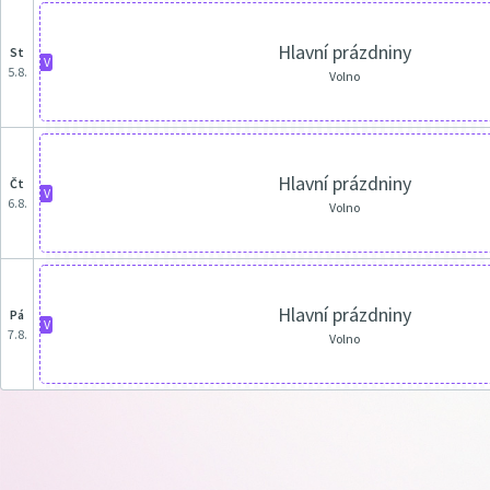
Hlavní prázdniny
st
V
5.8.
Volno
Hlavní prázdniny
čt
V
6.8.
Volno
Hlavní prázdniny
pá
V
7.8.
Volno