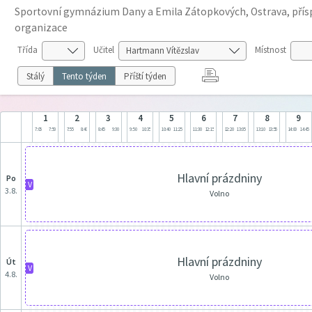
Sportovní gymnázium Dany a Emila Zátopkových, Ostrava, pří
organizace
Třída
Učitel
Místnost
Stálý
Tento týden
Příští týden
1
2
3
4
5
6
7
8
9
7:05
7:50
7:55
8:40
8:45
9:30
9:50
10:35
10:40
11:25
11:30
12:15
12:20
13:05
13:10
13:55
14:00
14:45
Hlavní prázdniny
po
V
3.8.
Volno
Hlavní prázdniny
út
V
4.8.
Volno